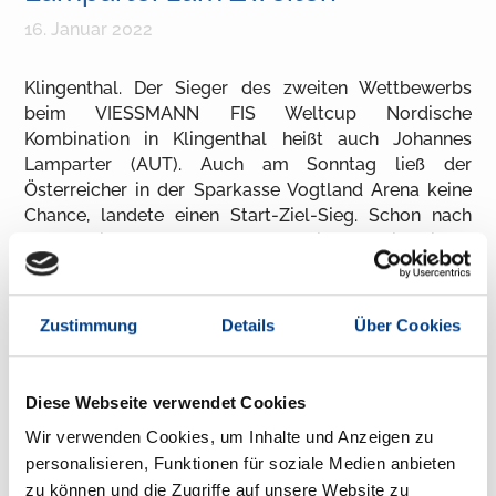
16. Januar 2022
Klingenthal. Der Sieger des zweiten Wettbewerbs
beim VIESSMANN FIS Weltcup Nordische
Kombination in Klingenthal heißt auch Johannes
Lamparter (AUT). Auch am Sonntag ließ der
Österreicher in der Sparkasse Vogtland Arena keine
Chance, landete einen Start-Ziel-Sieg. Schon nach
dem Springen lag er Front, gemeinsam mit seinem
Landsmann Franz-Josef Rehrl. Dritter wurde diesmal
Kristjan Ilves, der es damit nach seinem zweiten Platz
am Samstag auch zwei Mal auf das Klingenthaler
Zustimmung
Details
Über Cookies
Podest schaffte. Die drei liefen das gesamte Rennen
auf der schweren Runde gemeinsam vor dem Feld,
bevor sich der Österreicher in der letzten Runde
Diese Webseite verwendet Cookies
absetzte und nach 25:01,6 Minuten die Ziellinie
Wir verwenden Cookies, um Inhalte und Anzeigen zu
überquerte. Damit sicherte er sich auch die Führung
personalisieren, Funktionen für soziale Medien anbieten
im Gesamt-Weltcup. Ilves fing Rehrl im Sprint noch
zu können und die Zugriffe auf unsere Website zu
ab.