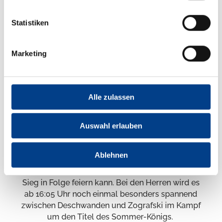
Norweger Daniel-André Tande mit 142 Metern.
Die beiden Duellpartner im Kampf um den
Statistiken
Gesamtsieg, Gregor Deschwanden (Schweiz)
und Vladimir Zografski (Bulgarien), reihten sich
dicht zusammen auf den Plätzen 20 und 21 ein.
Marketing
Andreas Wellinger wurde als bester DSV-Adler
Sechster.
Spannung für das Finale vorprogrammiert
Alle zulassen
Am Samstag steht in jedem Fall ein heißer
Kampf um den Tagessieg- sowie den Grand-
Auswahl erlauben
Prix-Gesamtsieg in der Sparkasse Vogtland
Arena bevor. Bei den Damen bleibt es fraglich,
Ablehnen
ob Nika Kriznar auch den siebten Wettbewerb,
der ab 12:15 Uhr startet, und damit den siebten
Sieg in Folge feiern kann. Bei den Herren wird es
ab 16:05 Uhr noch einmal besonders spannend
zwischen Deschwanden und Zografski im Kampf
um den Titel des Sommer-Königs.