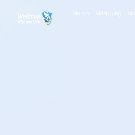
Home
Skisprung
No