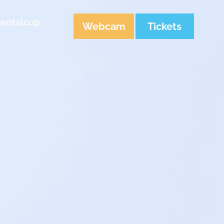
nentalcup
Webcam
Tickets