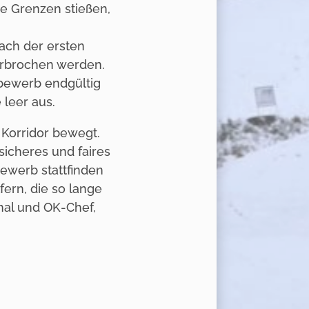
re Grenzen stießen,
nach der ersten
erbrochen werden.
tbewerb endgültig
 leer aus.
 Korridor bewegt.
sicheres und faires
bewerb stattfinden
ern, die so lange
hal und OK-Chef,