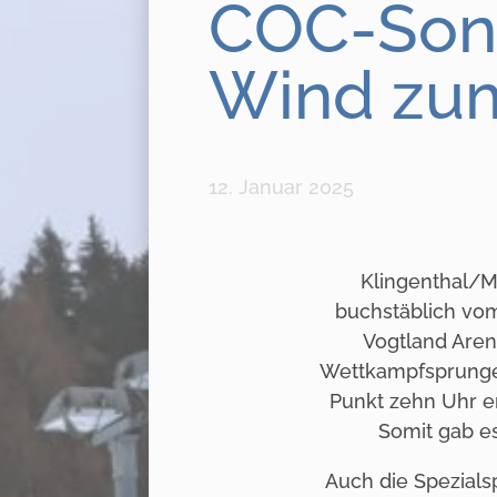
COC-Sonnt
Wind zu
12. Januar 2025
Klingenthal/M
buchstäblich vo
Vogtland Aren
Wettkampfsprunges
Punkt zehn Uhr e
Somit gab e
Auch die Spezial