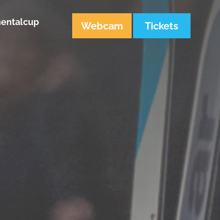
nentalcup
Webcam
Tickets