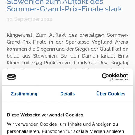
Slowenien zum Auftakt des
Sommer-Grand-Prix-Finale stark
30. September 2022
Klingenthal. Zum Auftakt des dreitätigen Sommer-
Grand-Prix-Finale in der Sparkasse Vogtland Arena
kommen die Siegerin und der Sieger der Qualifikation
beide aus Slowenien. Bei den Damen landet Ema
Klinec mit 119,3 Punkten vor Landsfrau Ursa Bogataj
(118,4 P.) und der Japanerin Yuka Seto (115,4 P.) an der
Spitze. Als beste DSV-Starterin reiht sich die Sächsin
Selina Freitag auf einem starken fünften Rang ein.
VSC-Athletin Lia Böhme verpasst als 41. die
Zustimmung
Details
Über Cookies
Qualifikation und somit einen Start im
Einzelwettbewerb am Sonntag.
Diese Webseite verwendet Cookies
Im Klassement der Herren sichert sich am
Freitagabend Anze Lanisek (141,3 P.) Platz eins in der
Wir verwenden Cookies, um Inhalte und Anzeigen zu
Qualifikation. Hinter ihm kommt Giovanni Bresadola
personalisieren, Funktionen für soziale Medien anbieten