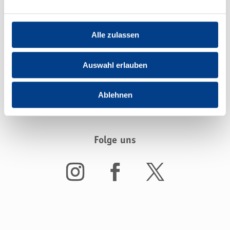
Samstag (21.01.) als auch Sonntag (22.01.) gültig.
Ticketinhaber, die über ein Tagesticket verfügen,
haben an einem der beiden Tage Zutritt, egal ob
Alle zulassen
Samstag oder Sonntag. Ticketinhaber, die den neuen
Termin am 21./22. Januar nicht wahrnehmen
Auswahl erlauben
Ablehnen
Folge uns