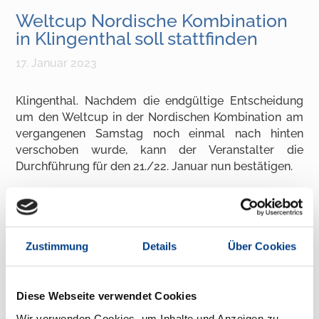
Weltcup Nordische Kombination
in Klingenthal soll stattfinden
17. Januar 2023
Klingenthal. Nachdem die endgültige Entscheidung
um den Weltcup in der Nordischen Kombination am
vergangenen Samstag noch einmal nach hinten
verschoben wurde, kann der Veranstalter die
Durchführung für den 21./22. Januar nun bestätigen.
In einer erneuten Videokonferenz am Dienstagmorgen
zusammen mit dem Deutschen und Internationalen
Skiverband wurde entschieden, alles mögliche für
eine Durchführung zu unternehmen. Der
Zustimmung
Details
Über Cookies
Wetterbericht für die kommenden Tage hat sich
zugunsten des VSC Klingenthal e.V. verändert und
verspricht Minusgrade, um noch einmal Schnee
Diese Webseite verwendet Cookies
produzieren zu können.
Wir verwenden Cookies, um Inhalte und Anzeigen zu