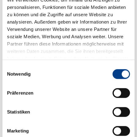
personalisieren, Funktionen für soziale Medien anbieten
Somit ergibt sich folgender neuer Zeitplan:
zu können und die Zugriffe auf unsere Website zu
Freitag, 20.01.:
analysieren. Außerdem geben wir Informationen zu Ihrer
15-16:30 Uhr – Offizielles Langlauf Training
Verwendung unserer Website an unsere Partner für
soziale Medien, Werbung und Analysen weiter. Unsere
Samstag, 21.01.:
Partner führen diese Informationen möglicherweise mit
11:00 Uhr – Offizielles Sprungtraining
weiteren Daten zusammen, die Sie ihnen bereitgestellt
12:30 Uhr – Provisorischer Wettkampfsprung
haben oder die sie im Rahmen Ihrer Nutzung der Dienste
13:40 Uhr – Wertungsdurchgang 16:00 Uhr –
gesammelt haben.
Langlaufrennen (10 km)
Einwilligungsauswahl
Notwendig
Sonntag, 22.01.:
08:45 Uhr – Probedurchgang
10:00 Uhr – Wertungsdurchgang
Präferenzen
13:00 Uhr – Langlaufrennen (10 km)
Wichtige Information für Ticketinhaber:
Statistiken
Alle Tickets behalten weiterhin ihre Gültigkeit, auch
die bereits gekaufte Dauerkarte ist sowohl für
Marketing