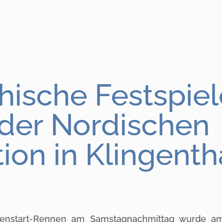
chische Festspie
der Nordischen
on in Klingenth
senstart-Rennen am Samstagnachmittag wurde a