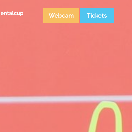
nentalcup
Webcam
Tickets