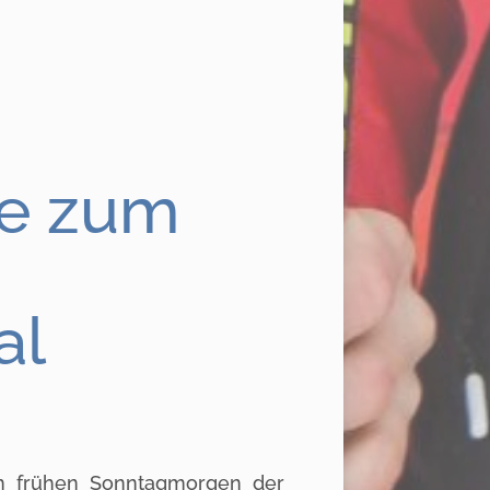
le zum
al
m frühen Sonntagmorgen der