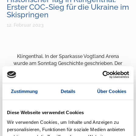
Erster COC-Sieg für die Ukraine im
Skispringen
12. Februar 2023
Klingenthal. In der Sparkasse Vogtland Arena
wurde am Sonntag Geschichte geschrieben. Der
Ukrainer Yevhen Marusiak (266,4 P.) holte zum
ersten Mal einen Sieg im FIS Continental Cup
der Skispringer für sein Land. „Es fühlt sich
großartig an. Ich weiß nicht, was ich sagen soll.
Zustimmung
Details
Über Cookies
Es ist so ein wunderschönes Gefühl. Ich denke
das waren die bisher besten Sprünge meiner
Karriere. Nach dem Kulm-Wochenende habe ich
Diese Webseite verwendet Cookies
mehr Selbstvertrauen gesammelt. Ich denke,
Wir verwenden Cookies, um Inhalte und Anzeigen zu
dass es besser und besser wird“, so der
personalisieren, Funktionen für soziale Medien anbieten
ukrainische Überraschungssieger. Mit einem