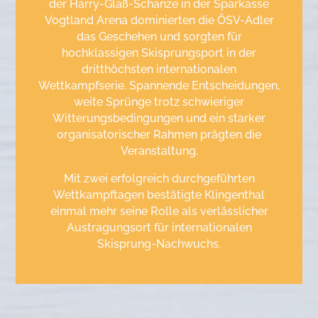
der Harry-Glaß-Schanze in der Sparkasse
Vogtland Arena dominierten die ÖSV-Adler
das Geschehen und sorgten für
hochklassigen Skisprungsport in der
dritthöchsten internationalen
Wettkampfserie. Spannende Entscheidungen,
weite Sprünge trotz schwieriger
Witterungsbedingungen und ein starker
organisatorischer Rahmen prägten die
Veranstaltung.
Mit zwei erfolgreich durchgeführten
Wettkampftagen bestätigte Klingenthal
einmal mehr seine Rolle als verlässlicher
Austragungsort für internationalen
Skisprung-Nachwuchs.