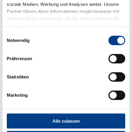
soziale Medien, Werbung und Analysen weiter. Unsere
Partner führen diese Informationen möglicherweise mit
weiteren Daten zusammen, die Sie ihnen bereitgestellt
haben oder die sie im Rahmen Ihrer Nutzung der Dienste
gesammelt haben.
Einwilligungsauswahl
Notwendig
Auch 2024/25 mehre sportliche
Präferenzen
Highlights in Klingenthal geplant
15.05.2024
Statistiken
Auch in 2024 hat Klingenthal wieder internationale
Großsportveranstaltungen zu bieten, die
Marketing
Wintersportfans begeistern werden. Hier ein
Überblick über die Highlights, die euch erwarten:
September: FIS Continentalcup der Skispringer Den
Anfang macht im September der FIS...
Alle zulassen
mehr lesen